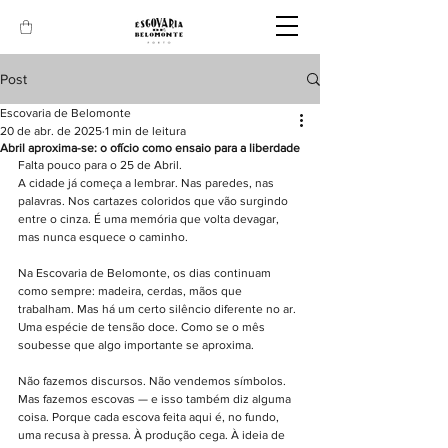
Post
Escovaria de Belomonte
20 de abr. de 2025
1 min de leitura
Abril aproxima-se: o ofício como ensaio para a liberdade
Falta pouco para o 25 de Abril.
A cidade já começa a lembrar. Nas paredes, nas 
palavras. Nos cartazes coloridos que vão surgindo 
entre o cinza. É uma memória que volta devagar, 
mas nunca esquece o caminho.
Na Escovaria de Belomonte, os dias continuam 
como sempre: madeira, cerdas, mãos que 
trabalham. Mas há um certo silêncio diferente no ar. 
Uma espécie de tensão doce. Como se o mês 
soubesse que algo importante se aproxima.
Não fazemos discursos. Não vendemos símbolos. 
Mas fazemos escovas — e isso também diz alguma 
coisa. Porque cada escova feita aqui é, no fundo, 
uma recusa à pressa. À produção cega. À ideia de 