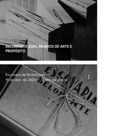
BELOMONTE 2025: 98 ANOS DE ARTE E
PROPÓSITO
Escovaria de Belomonte
15 de dez. de 2024
2 min de leitura