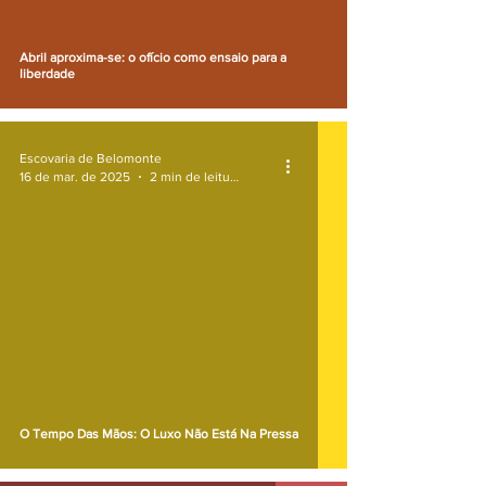
Abril aproxima-se: o ofício como ensaio para a
liberdade
Escovaria de Belomonte
16 de mar. de 2025
2 min de leitura
O Tempo Das Mãos: O Luxo Não Está Na Pressa