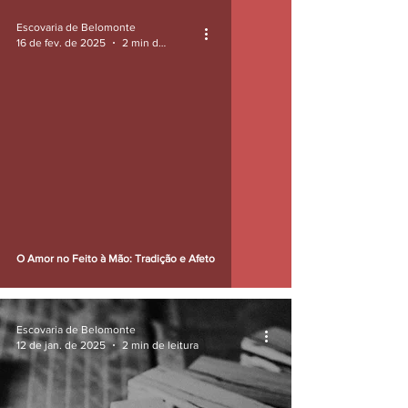
Escovaria de Belomonte
16 de fev. de 2025
2 min de leitura
O Amor no Feito à Mão: Tradição e Afeto
Escovaria de Belomonte
12 de jan. de 2025
2 min de leitura