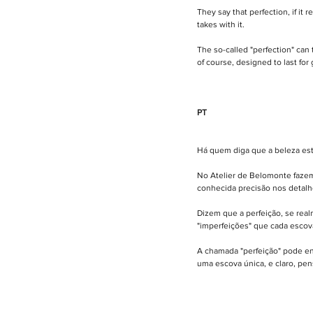
They say that perfection, if it r
takes with it. 
The so-called "perfection" can 
of course, designed to last for
PT
Há quem diga que a beleza es
No Atelier de Belomonte fazemo
conhecida precisão nos detalh
Dizem que a perfeição, se real
"imperfeições" que cada escov
A chamada "perfeição" pode en
uma escova única, e claro, pen