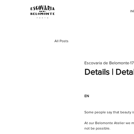
IN
All Posts
Escovaria de Belomonte
17
Details | Deta
EN
Some people say that beauty is
At our Belomonte Atelier we ma
not be possible. 