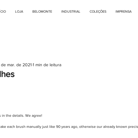
ÍCIO
LOJA
BELOMONTE
INDUSTRIAL
COLEÇÕES
IMPRENSA
 de mar. de 2021
1 min de leitura
lhes
 in the details. We agree! 
ke each brush manually just like 90 years ago, otherwise our already known precisi