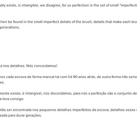
eally exists, is intangible, we disagree, for us perfection is the set of small "imperfec
then be found in the small imperfect details of the brush, details that make each br
 generations.
tá nos detalhes. Nós concordamos! 
s cada escova de forma manual tal com há 90 anos atrás, de outra forma não seria 
es.
mente existe, é intangível, nós discordamos, para nós a perfeição são o conjunto d
a leva consigo.
tão ser encontrada nos pequenos detalhes imperfeitos da escova, detalhes esses 
sada para durar gerações.