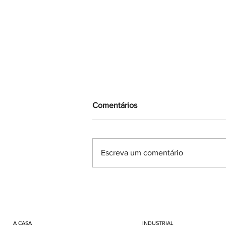
Comentários
Escreva um comentário
Abril aproxima-se: o ofício
como ensaio para a liberdade
A CASA
INDUSTRIAL