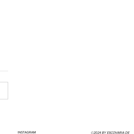
or no Feito à Mão:
ição e Afeto
INSTAGRAM
©2024 BY ESCOVARIA DE