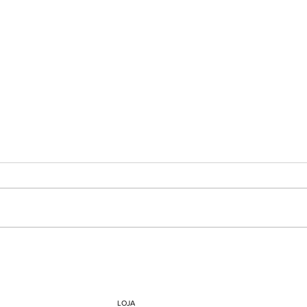
O Tempo Das Mãos: O Luxo
O Am
Não Está Na Pressa
Trad
LOJA