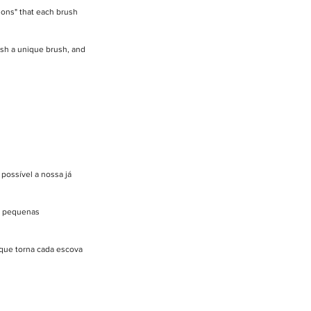
tions" that each brush 
ush a unique brush, and 
possível a nossa já 
e pequenas 
que torna cada escova 