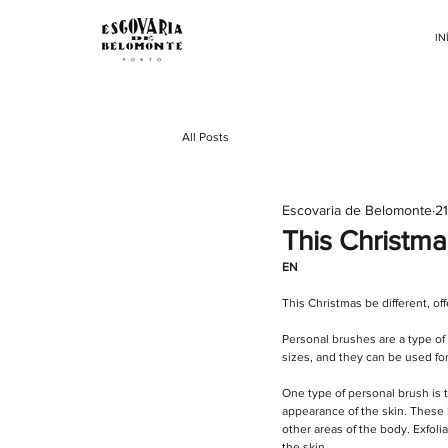
IN
All Posts
Escovaria de Belomonte
2
This Christmas
EN
This Christmas be different, of
Personal brushes are a type of
sizes, and they can be used for
One type of personal brush is 
appearance of the skin. These b
other areas of the body. Exfoli
the skin.