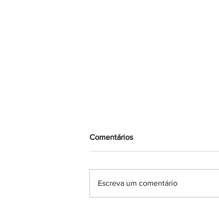
Comentários
Escreva um comentário
Abril aproxima-se: o ofício