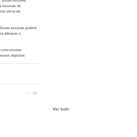
. Essas escovas 
As escovas de 
ma rotina de 
. Essas escovas podem 
se adequar a 
ja uma escova 
 esses objectos 
Ver tudo