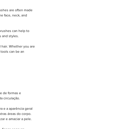
rushes are often made 
he face, neck, and 
brushes can help to 
s and styles.
d hair. Whether you are 
 tools can be an 
e de formas e 
a circulação.
a e a aparência geral 
tras áreas do corpo. 
ar e amaciar a pele.