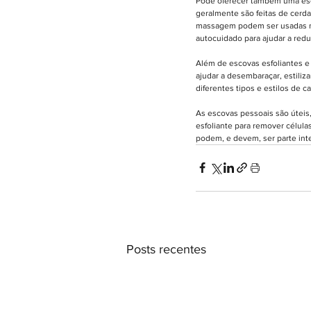
Pode oferecer também uma esco
geralmente são feitas de cerda
massagem podem ser usadas no
autocuidado para ajudar a reduz
Além de escovas esfoliantes 
ajudar a desembaraçar, estili
diferentes tipos e estilos de c
As escovas pessoais são úteis,
esfoliante para remover célula
podem, e devem, ser parte inte
Posts recentes