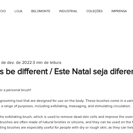
ÍCIO
LOJA
BELOMONTE
INDUSTRIAL
COLEÇÕES
IMPRENSA
1 de dez. de 2022
3 min de leitura
 be different / Este Natal seja difere
fer a personal brush!
 grooming tool that are designed for use on the body. These brushes come in a vari
 a range of purposes, including exfoliating, massaging, and stimulating circulation.
the exfoliating brush, which is used to remove dead skin cells and improve the overa
rushes are often made of natural bristles or silicone, and they can be used on the f
ating brushes are especially useful for people with dry or rough skin, as they can he