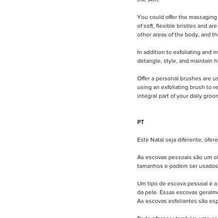
You could offer the massaging 
of soft, flexible bristles and 
other areas of the body, and th
In addition to exfoliating and 
detangle, style, and maintain he
Offer a personal brushes are us
using an exfoliating brush to r
integral part of your daily groo
PT
Este Natal seja diferente, ofe
As escovas pessoais são um ob
tamanhos e podem ser usados ​​
Um tipo de escova pessoal é a 
da pele. Essas escovas geralme
As escovas esfoliantes são esp