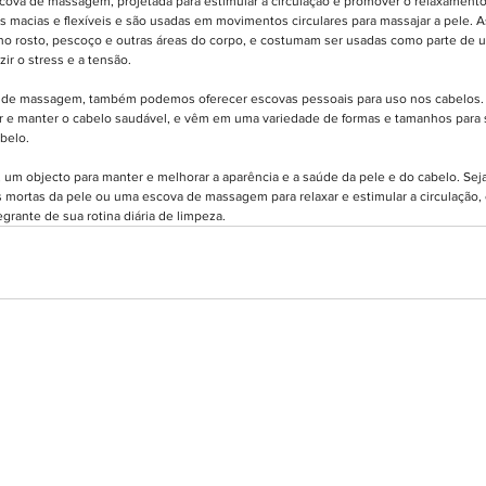
va de massagem, projetada para estimular a circulação e promover o relaxamento
s macias e flexíveis e são usadas em movimentos circulares para massajar a pele. 
 rosto, pescoço e outras áreas do corpo, e costumam ser usadas como parte de u
ir o stress e a tensão.
e de massagem, também podemos oferecer escovas pessoais para uso nos cabelos
zar e manter o cabelo saudável, e vêm em uma variedade de formas e tamanhos para 
abelo.
 um objecto para manter e melhorar a aparência e a saúde da pele e do cabelo. Se
s mortas da pele ou uma escova de massagem para relaxar e estimular a circulação,
grante de sua rotina diária de limpeza.