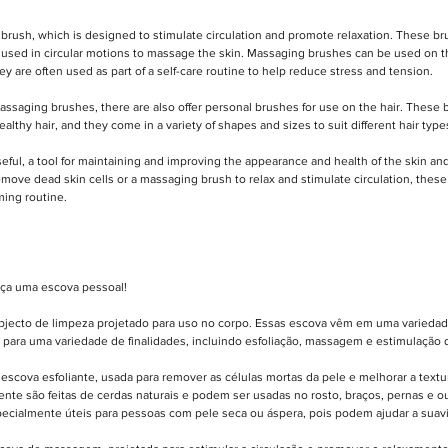
brush, which is designed to stimulate circulation and promote relaxation. These b
are used in circular motions to massage the skin. Massaging brushes can be used on t
ey are often used as part of a self-care routine to help reduce stress and tension.
massaging brushes, there are also offer personal brushes for use on the hair. These 
althy hair, and they come in a variety of shapes and sizes to suit different hair type
eful, a tool for maintaining and improving the appearance and health of the skin an
emove dead skin cells or a massaging brush to relax and stimulate circulation, these
ming routine.
reça uma escova pessoal!
jecto de limpeza projetado para uso no corpo. Essas escova vêm em uma variedad
para uma variedade de finalidades, incluindo esfoliação, massagem e estimulação d
escova esfoliante, usada para remover as células mortas da pele e melhorar a textur
nte são feitas de cerdas naturais e podem ser usadas no rosto, braços, pernas e ou
ecialmente úteis para pessoas com pele seca ou áspera, pois podem ajudar a suaviz