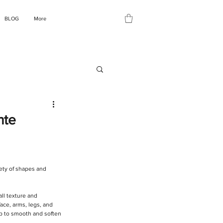
BLOG
More
nte
ety of shapes and 
ll texture and 
ace, arms, legs, and 
lp to smooth and soften 