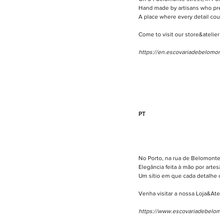
Hand made by artisans who pre
A place where every detail count
Come to visit our store&atelie
https://en.escovariadebelomo
PT
No Porto, na rua de Belomonte 
Elegância feita à mão por art
Um sítio em que cada detalhe co
Venha visitar a nossa Loja&At
https://www.escovariadebelo