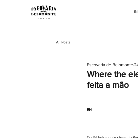
IN
All Posts
Escovaria de Belomonte
24
Where the el
feita a mão
EN
On 34 belomonte street, in Por