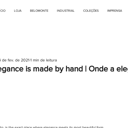
ÍCIO
LOJA
BELOMONTE
INDUSTRIAL
COLEÇÕES
IMPRENSA
 de fev. de 2021
1 min de leitura
egance is made by hand | Onde a ele
to, is the exact place where elegance meets its most beautiful form. 