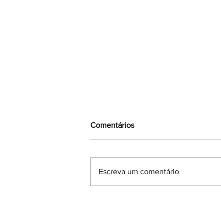
Comentários
Escreva um comentário
Abril aproxima-se: o ofício
como ensaio para a liberdade