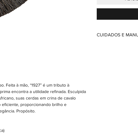
CUIDADOS E MAN
Utilize um limpa e
acumulados entre 
Umedeça levement
passe sobre as ce
Para manter a mad
microfibras.
Para conservação d
 Feita à mão, “1927” é um tributo à
Belomonte—porque
rima encontra a utilidade refinada. Esculpida
fricano, suas cerdas em crina de cavalo
 eficiente, proporcionando brilho e
egância. Propósito.
ca)