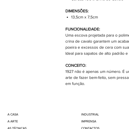
DIMENSÕES:
13,5cm x 7,5cm
FUNCIONALIDADE:
Uma escova projetada para o polim
crina de cavalo garantem um acaba
poeira e excessos de cera com suav
Ideal para sapatos de alto padrão 
CONCEITO:
1927 não é apenas um número. É um
arte de fazer bem-feito, sem pressa
em função.
A CASA
INDUSTRIAL
A ARTE
IMPRENSA
AS TÉCNICAS
CONTACTOS