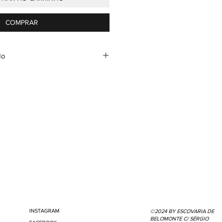
COMPRAR
do
iramente humedecida passar
pêlo.
m pano de microfibras, no sentido
INSTAGRAM
©2024 BY ESCOVARIA DE
BELOMONTE C/ SÉRGIO