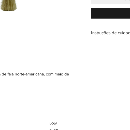
Instruções de cuida
Pêlo: Com a mão lige
cuidadosamente pelo 
Madeira: Polir, com u
do veio da madeira.
de faia norte-americana, com meio de
LOJA