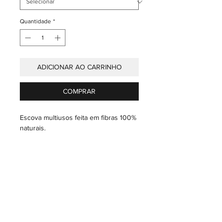
Quantidade
*
ADICIONAR AO CARRINHO
COMPRAR
Escova multiusos feita em fibras 100%
naturais.
Instruções de cuidado
Pêlo: Use um dos nossos limpa
escovas e/ou com a mão ligeiramente
A CASA
humedecida passar cuidadosamente
INDUSTRIAL
A ARTE
IMPRENSA
pelo pêlo.
AS TÉCNICAS
X
OS ARTESÃOS